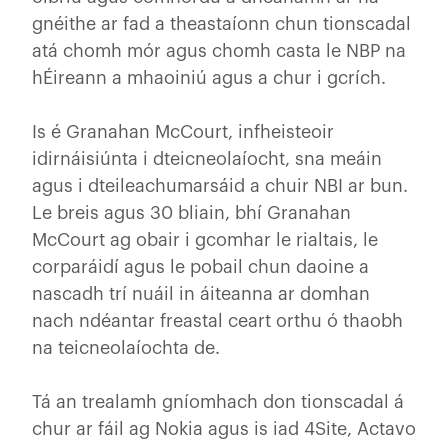
gnéithe ar fad a theastaíonn chun tionscadal
atá chomh mór agus chomh casta le NBP na
hÉireann a mhaoiniú agus a chur i gcrích.
Is é Granahan McCourt, infheisteoir
idirnáisiúnta i dteicneolaíocht, sna meáin
agus i dteileachumarsáid a chuir NBI ar bun.
Le breis agus 30 bliain, bhí Granahan
McCourt ag obair i gcomhar le rialtais, le
corparáidí agus le pobail chun daoine a
nascadh trí nuáil in áiteanna ar domhan
nach ndéantar freastal ceart orthu ó thaobh
na teicneolaíochta de.
Tá an trealamh gníomhach don tionscadal á
chur ar fáil ag Nokia agus is iad 4Site, Actavo