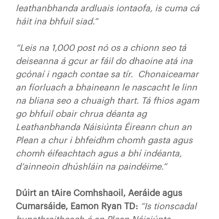
leathanbhanda ardluais iontaofa, is cuma cá
háit ina bhfuil siad.”
“Leis na 1,000 post nó os a chionn seo tá
deiseanna á gcur ar fáil do dhaoine atá ina
gcónaí i ngach contae sa tír. Chonaiceamar
an fíorluach a bhaineann le nascacht le linn
na bliana seo a chuaigh thart. Tá fhios agam
go bhfuil obair chrua déanta ag
Leathanbhanda Náisiúnta Éireann chun an
Plean a chur i bhfeidhm chomh gasta agus
chomh éifeachtach agus a bhí indéanta,
d’ainneoin dhúshláin na paindéime.”
Dúirt an tAire Comhshaoil, Aeráide agus
Cumarsáide, Eamon Ryan TD:
“Is tionscadal