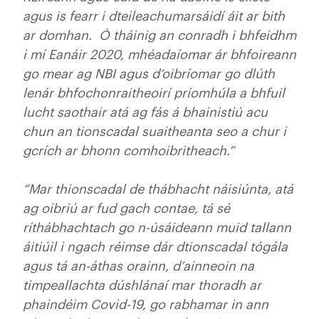
agus is fearr i dteileachumarsáidí áit ar bith
ar domhan. Ó tháinig an conradh i bhfeidhm
i mí Eanáir 2020, mhéadaíomar ár bhfoireann
go mear ag NBI agus d’oibríomar go dlúth
lenár bhfochonraitheoirí príomhúla a bhfuil
lucht saothair atá ag fás á bhainistiú acu
chun an tionscadal suaitheanta seo a chur i
gcrích ar bhonn comhoibritheach.”
“Mar thionscadal de thábhacht náisiúnta, atá
ag oibriú ar fud gach contae, tá sé
ríthábhachtach go n-úsáideann muid tallann
áitiúil i ngach réimse dár dtionscadal tógála
agus tá an-áthas orainn, d’ainneoin na
timpeallachta dúshlánaí mar thoradh ar
phaindéim Covid-19, go rabhamar in ann