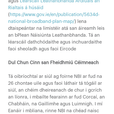
agus
Léarscáil Leathanbhanda Ardluais an
Rialtais á húsáid
(
https://www.gov.ie/en/publication/5634d-
national-broadband-plan-map/
) lena
dtaispeántar na limistéir atá san áireamh leis
an bPlean Náisiúnta Leathanbhanda. Tá an
léarscáil dathchódaithe agus inchuardaithe
faoi sheoladh agus faoi Eircode
Dul Chun Cinn san Fheidhmiú Céimneach
Tá oibríochtaí ar siúl ag foirne NBI ar fud na
26 chontae uile agus faoi láthair tá tógáil ar
siúl, an chéim dheireanach de chur i gcrích
an líonra, i mbailte fearainn ar fud Corcaí, an
Chabháin, na Gaillimhe agus Luimnigh. I mí
Eanáir i mbliana, rinne NBI na chéad naisc