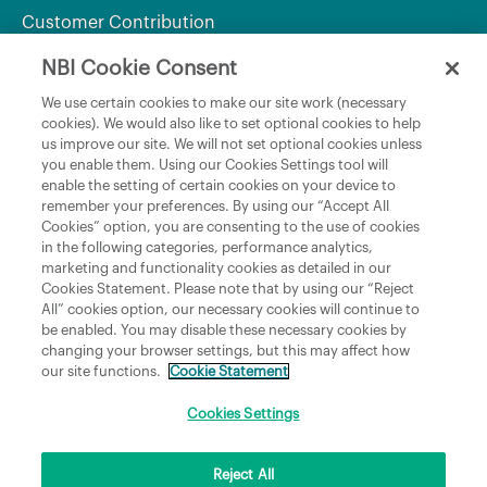
Customer Contribution
NBI Cookie Consent
Department of Culture, Communications and Sport
We use certain cookies to make our site work (necessary
cookies). We would also like to set optional cookies to help
Department of Rural and Community Development
us improve our site. We will not set optional cookies unless
and the Gaeltacht
you enable them. Using our Cookies Settings tool will
enable the setting of certain cookies on your device to
National Broadband Plan
remember your preferences. By using our “Accept All
Political Representatives
Cookies” option, you are consenting to the use of cookies
in the following categories, performance analytics,
marketing and functionality cookies as detailed in our
Cookies Statement. Please note that by using our “Reject
All” cookies option, our necessary cookies will continue to
be enabled. You may disable these necessary cookies by
changing your browser settings, but this may affect how
our site functions.
Cookie Statement
Copyright © 2026 NBI Infrastructure DAC t/a National Broadband Ireland Registered in
Ireland No.631656 and its registered office is 3009 Lake Drive, Citywest, Dublin 24 D24
H6RR. All Rights Reserved.
Cookies Settings
Reject All