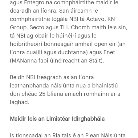
agus Entegro na comhpháirtithe maidir le
dearadh an líonra. San áireamh le
comhpháirtithe tógála NBI tá Actavo, KN
Group, Secto agus TLI. Chomh maith leis sin,
tá NBI ag obair le húinéirí agus le
hoibritheoirí bonneagair amhail open eir (an
líonra cuaillí agus duchtanna) agus Enet
(MANanna faoi úinéireacht an Stáit).
Beidh NBI freagrach as an líonra
leathanbhanda náisiúnta nua a bhainistiú
don chéad 25 bliana amach romhainn ar a
laghad.
Maidir leis an Limistéar Idirghabhála
Is tionscadal an Rialtais é an Plean Náisiúnta