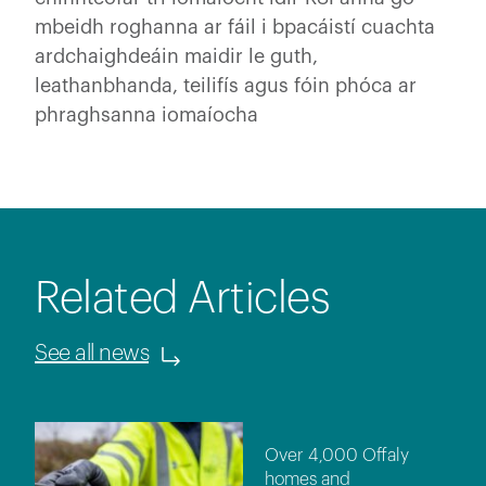
mbeidh roghanna ar fáil i bpacáistí cuachta
ardchaighdeáin maidir le guth,
leathanbhanda, teilifís agus fóin phóca ar
phraghsanna iomaíocha
Related Articles
See all news
Over 4,000 Offaly
homes and