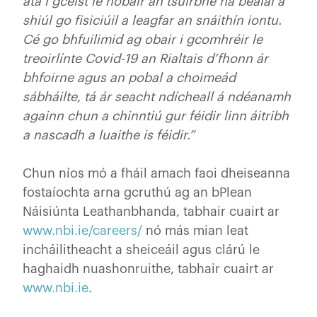
atá i gceist le hobair an tsuirbhé na bealaí a
shiúl go fisiciúil a leagfar an snáithín iontu.
Cé go bhfuilimid ag obair i gcomhréir le
treoirlínte Covid-19 an Rialtais d’fhonn ár
bhfoirne agus an pobal a choimeád
sábháilte, tá ár seacht ndícheall á ndéanamh
againn chun a chinntiú gur féidir linn áitribh
a nascadh a luaithe is féidir.”
Chun níos mó a fháil amach faoi dheiseanna
fostaíochta arna gcruthú ag an bPlean
Náisiúnta Leathanbhanda, tabhair cuairt ar
www.nbi.ie/careers/
nó más mian leat
incháilitheacht a sheiceáil agus clárú le
haghaidh nuashonruithe, tabhair cuairt ar
www.nbi.ie
.