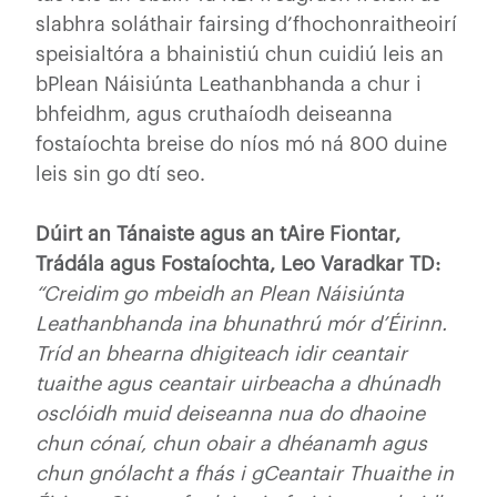
slabhra soláthair fairsing d’fhochonraitheoirí
speisialtóra a bhainistiú chun cuidiú leis an
bPlean Náisiúnta Leathanbhanda a chur i
bhfeidhm, agus cruthaíodh deiseanna
fostaíochta breise do níos mó ná 800 duine
leis sin go dtí seo.
Dúirt an Tánaiste agus an tAire Fiontar,
Trádála agus Fostaíochta, Leo Varadkar TD:
“Creidim go mbeidh an Plean Náisiúnta
Leathanbhanda ina bhunathrú mór d’Éirinn.
Tríd an bhearna dhigiteach idir ceantair
tuaithe agus ceantair uirbeacha a dhúnadh
osclóidh muid deiseanna nua do dhaoine
chun cónaí, chun obair a dhéanamh agus
chun gnólacht a fhás i gCeantair Thuaithe in