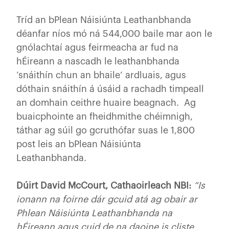
Tríd an bPlean Náisiúnta Leathanbhanda
déanfar níos mó ná 544,000 baile mar aon le
gnólachtaí agus feirmeacha ar fud na
hÉireann a nascadh le leathanbhanda
‘snáithín chun an bhaile’ ardluais, agus
dóthain snáithín á úsáid a rachadh timpeall
an domhain ceithre huaire beagnach. Ag
buaicphointe an fheidhmithe chéimnigh,
táthar ag súil go gcruthófar suas le 1,800
post leis an bPlean Náisiúnta
Leathanbhanda.
Dúirt David McCourt, Cathaoirleach NBI:
“Is
ionann na foirne dár gcuid atá ag obair ar
Phlean Náisiúnta Leathanbhanda na
hÉireann agus cuid de na daoine is cliste