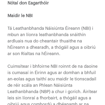
Nótaí don Eagarthóir
Maidir le NBI
Tá Leathanbhanda Náisiúnta Éireann (NBI) i
mbun an líonra leathanbhanda snáithín
ardluais nua do cheantair thuaithe na
hÉireann a dhearadh, a thógáil agus a oibriú
ar son Rialtas na hÉireann.
Cuimsítear i bhfoirne NBI roinnt de na daoine
is cumasaí in Éirinn agus ar domhan a bhfuil
an-eolas agus taithí acu maidir le tionscadail
de réir scála an Phlean Náisiúnta
Leathanbhanda (NBP) a chur i gcrích. Áirítear
leis sin líonraí a fhorbairt, a thógáil agus a
oibriú agus comhordú a dhéanamh ar na