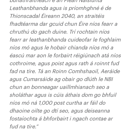
bunathraitheach é an Plean Náisiúnta
Leathanbhanda agus is príomhghné é de
Thionscadal Éireann 2040, an straitéis
fhadtéarma dar gcuid chun Éire níos fearr a
chruthú do gach duine. Trí rochtain níos
fearr ar leathanbhanda cuideofar le foghlaim
níos mó agus le hobair chianda níos mó a
éascú mar aon le forbairt réigiúnach atá níos
cothroime, agus poist agus rath á roinnt fud
fad na tíre. Tá an Roinn Comhshaoil, Aeráide
agus Cumarsáide ag obair go dlúth le NBI
chun an bonneagar uaillmhianach seo a
sholáthar agus is cúis áthais dom go bhfuil
níos mó ná 1,000 post curtha ar fáil do
dhaoine oilte go dtí seo, agus deiseanna
fostaíochta á bhforbairt i ngach contae ar
fud na tíre.”