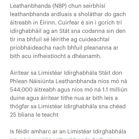
Leathanbhanda (NBP) chun seirbhísí
leathanbhanda ardluais a sholáthar do gach
áitreabh in Éirinn. Cuirfear é sin i gcrích trí
idirghabháil ag an Stát sna codanna sin den
tír ina bhfuil sé léirithe ag cuideachtaí
príobháideacha nach bhfuil pleananna ar
bith acu infheistíocht a dhéanamh.
Áirítear sa Limistéar Idirghabhála Stáit don
Phlean Náisiúnta Leathanbhanda níos mó ná
544,000 áitreabh agus níos mó ná 1.1 milliún
duine agus áirítear tithe nua ar bith leis a
thógfar sa Limistéar Idirghabhála sna chéad
25 bliana le teacht
Is féidir amharc ar an Limistéar Idirghabhála