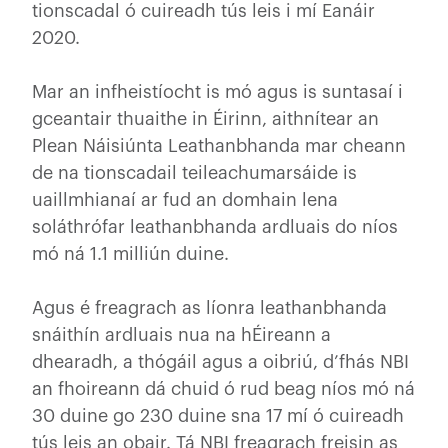
tionscadal ó cuireadh tús leis i mí Eanáir
2020.
Mar an infheistíocht is mó agus is suntasaí i
gceantair thuaithe in Éirinn, aithnítear an
Plean Náisiúnta Leathanbhanda mar cheann
de na tionscadail teileachumarsáide is
uaillmhianaí ar fud an domhain lena
soláthrófar leathanbhanda ardluais do níos
mó ná 1.1 milliún duine.
Agus é freagrach as líonra leathanbhanda
snáithín ardluais nua na hÉireann a
dhearadh, a thógáil agus a oibriú, d’fhás NBI
an fhoireann dá chuid ó rud beag níos mó ná
30 duine go 230 duine sna 17 mí ó cuireadh
tús leis an obair. Tá NBI freagrach freisin as