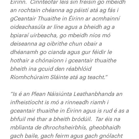
Éirinn. Cinnteofar leis sin freisin go mbeidh
an rochtain chéanna ag páistí atá ag fás i
gCeantair Thuaithe in Éirinn ar acmhainní
oideachasúla ar líne agus a bheidh ag a
bpiaraí uirbeacha, go mbeidh níos mó
deiseanna ag oibrithe chun obair a
dhéanamh go cianda agus gur féidir le
hothair a chónaíonn i gceantair thuaithe
bheith ina gcuid den réabhlóid
Ríomhchúraim Sláinte atá ag teacht.”
“Is é an Plean Náisiúnta Leathanbhanda an
infheistíocht is mó a rinneadh riamh i
gceantair thuaithe in Éirinn agus is rud é as a
bhfuil mé thar a bheith bródúil. Tar éis na
mblianta de dhrochsheirbhís, gheobhaidh
gach baile, gach feirm agus gach gnólacht