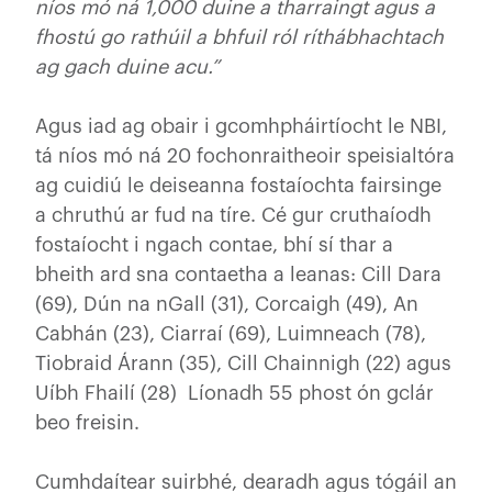
níos mó ná 1,000 duine a tharraingt agus a
fhostú go rathúil a bhfuil ról ríthábhachtach
ag gach duine acu.”
Agus iad ag obair i gcomhpháirtíocht le NBI,
tá níos mó ná 20 fochonraitheoir speisialtóra
ag cuidiú le deiseanna fostaíochta fairsinge
a chruthú ar fud na tíre. Cé gur cruthaíodh
fostaíocht i ngach contae, bhí sí thar a
bheith ard sna contaetha a leanas: Cill Dara
(69), Dún na nGall (31), Corcaigh (49), An
Cabhán (23), Ciarraí (69), Luimneach (78),
Tiobraid Árann (35), Cill Chainnigh (22) agus
Uíbh Fhailí (28) Líonadh 55 phost ón gclár
beo freisin.
Cumhdaítear suirbhé, dearadh agus tógáil an