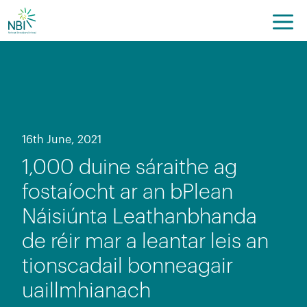
Skip
to
content
16th June, 2021
1,000 duine sáraithe ag
fostaíocht ar an bPlean
Náisiúnta Leathanbhanda
de réir mar a leantar leis an
tionscadail bonneagair
uaillmhianach