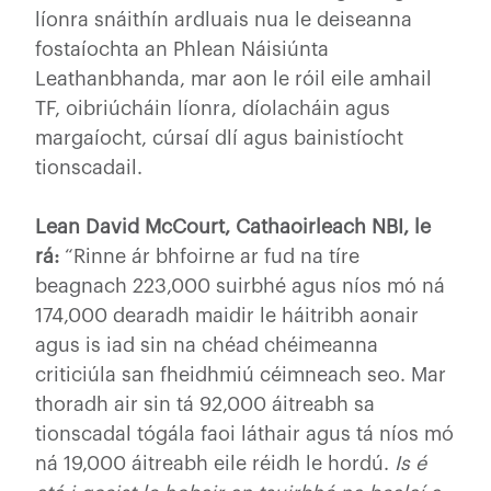
líonra snáithín ardluais nua le deiseanna
fostaíochta an Phlean Náisiúnta
Leathanbhanda, mar aon le róil eile amhail
TF, oibriúcháin líonra, díolacháin agus
margaíocht, cúrsaí dlí agus bainistíocht
tionscadail.
Lean David McCourt, Cathaoirleach NBI, le
rá:
“Rinne ár bhfoirne ar fud na tíre
beagnach 223,000 suirbhé agus níos mó ná
174,000 dearadh maidir le háitribh aonair
agus is iad sin na chéad chéimeanna
criticiúla san fheidhmiú céimneach seo. Mar
thoradh air sin tá 92,000 áitreabh sa
tionscadal tógála faoi láthair agus tá níos mó
ná 19,000 áitreabh eile réidh le hordú.
Is é