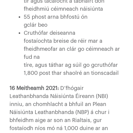
tír agus tacaíocht á tabhairt don
fheidhmiú céimneach náisiúnta
55 phost arna bhfostú ón
gclár beo
Cruthófar deiseanna
fostaíochta breise de réir mar a
fheidhmeofar an clár go céimneach ar
fud na
tíre, agus táthar ag súil go gcruthófar
1,800 post thar shaolré an tionscadail
16 Meitheamh 2021:
D’fhógair
Leathanbhanda Náisiúnta Éireann (NBI)
inniu, an chomhlacht a bhfuil an Plean
Náisiúnta Leathanbhanda (NBP) á chur i
bhfeidhm aige ar son an Rialtais, gur
fostaíodh níos mó ná 1,000 duine ar an