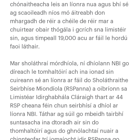
chónaitheacha leis an líonra nua agus bhí sé
ag scaoileadh níos mó áitreabh don
mhargadh de réir a chéile de réir mar a
chuirtear obair thógála i gcrích sna limistéir
sin, agus timpeall 19,000 acu ar fáil le hordú
faoi láthair.
Mar sholáthraí mórdhíola, ní dhíolann NBI go
díreach le tomhaltóirí ach ina ionad sin
cuireann sé an líonra ar fáil do Sholáthraithe
Seirbhíse Miondíola (RSPanna) a oibríonn sa
Limistéar Idirghabhála Cláraigh thart ar 44
RSP cheana féin chun seirbhísí a dhíol ar
líonra NBI. Táthar ag súil go mbeidh tairbhí
suntasacha ina dtoradh air sin do
thomhaltóirí agus do ghnólachtaí nuair a
chinnteofar trí iomaíocht idir RSPanna go